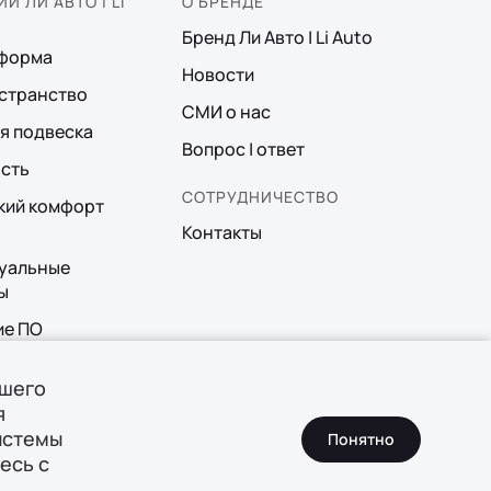
И ЛИ АВТО | LI
О БРЕНДЕ
Бренд Ли Авто | Li Auto
тформа
Новости
странство
СМИ о нас
я подвеска
Вопрос | ответ
сть
СОТРУДНИЧЕСТВО
кий комфорт
Контакты
уальные
ы
ие ПО
ная система
ашего
я
истемы
Понятно
есь с