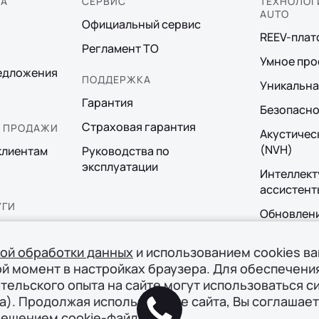
КА
СЕРВИС
ТЕХНОЛОГИ
AUTO
Официальный сервис
REEV-пла
Регламент ТО
Умное про
едложения
ПОДДЕРЖКА
Уникальна
Гарантия
Безопасно
Страховая гарантия
 ПРОДАЖИ
Акустичес
(NVH)
клиентам
Руководства по
эксплуатации
Интеллект
ассистент
УГИ
Обновлен
граммы
Операцион
кой обработки данных
и использованием cookies в
ой момент в настройках браузера. Для обеспечени
тельского опыта на сайте могут использоваться с
а). Продолжая использование сайта, Вы соглашает
мещением cookie-файлов.