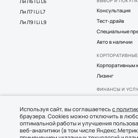
ВЫБОР И ПОКУП
Ли Л6 | Li L6
Консультация
Ли Л7 | Li L7
Тест-драйв
Ли Л9 | Li L9
Специальные пр
Авто в наличии
КОРПОРАТИВНЫЕ
Корпоративным 
Лизинг
ФИНАНСЫ И УСЛ
Финансовые про
Используя сайт, вы соглашаетесь
с полити
Трейд-ин
браузера. Cookies можно отключить в люб
Страхование
оптимальной работы и улучшения пользова
веб-аналитики (в том числе Яндекс.Метрик
применением указанных технологий и раз