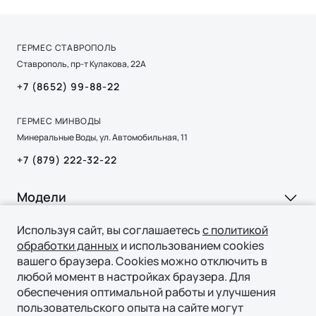
«Медленная» зарядка (AC) осуществляется от
(AC, 7 кВт) - 6 часов.
обычной электросети переменного тока (скорость
зарядки до 7 кВт/ч). То есть от домашней розетки
ГЕРМЕС СТАВРОПОЛЬ
220V или от медленных станций зарядки.
Ставрополь, пр-т Кулакова, 22А
«Быстрая» зарядка (DC) осуществляется от
+7 (8652) 99-88-22
трехфазной сети постоянного тока (скорость
зарядки до 100 кВт/ч) на общественных зарядных
ГЕРМЕС МИНВОДЫ
станциях.
Минеральные Воды, ул. Автомобильная, 11
+7 (879) 222-32-22
Модели
Ли Л6 | Li L6
Используя сайт, вы соглашаетесь
с политикой
Покупка
обработки данных
и использованием cookies
Ли Л7 | Li L7
вашего браузера. Cookies можно отключить в
ВЫБОР И ПОКУПКА
Ли Л9 | Li L9
Владение
любой момент в настройках браузера. Для
Консультация
обеспечения оптимальной работы и улучшения
пользовательского опыта на сайте могут
СЕРВИС
Технологии
Тест-драйв