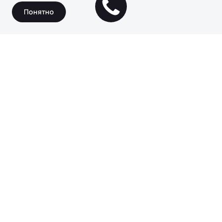
Понятно
Благодаря
последовательной
гибридной схеме вы можете
наслаждаться динамикой,
комфортом и
экономичностью движения
на чистой электротяге. При
необходимости подзарядки
батареи, электроника
активирует ДВС-генератор,