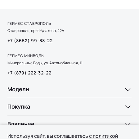
ГЕРМЕС СТАВРОПОЛЬ
Ставрополь, пр-т Кулакова, 22А
+7 (8652) 99-88-22
ГЕРМЕС МИНВОДЫ
Минеральные Воды, ул. Автомобильная, 11
+7 (879) 222-32-22
Ли Л9 | Li L9
Флагманский 6-местный кроссовер
Модели
ОТ 9 650 000 ₽
Подробнее
Ли Л6 | Li L6
Покупка
Ли Л7 | Li L7
ВЫБОР И ПОКУПКА
Ли Л9 | Li L9
Владение
Консультация
Используя сайт, вы соглашаетесь
с политикой
СЕРВИС