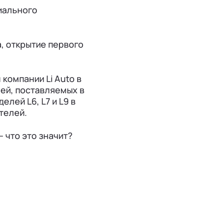
циального
, открытие первого
компании Li Auto в
лей, поставляемых в
лей L6, L7 и L9 в
телей.
 что это значит?