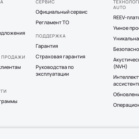
КА
СЕРВИС
ТЕХНОЛОГИ
AUTO
Официальный сервис
REEV-пла
Регламент ТО
Умное про
едложения
ПОДДЕРЖКА
Уникальна
Гарантия
Безопасно
Страховая гарантия
 ПРОДАЖИ
Акустичес
(NVH)
клиентам
Руководства по
эксплуатации
Интеллект
ассистент
УГИ
Обновлен
граммы
Операцион