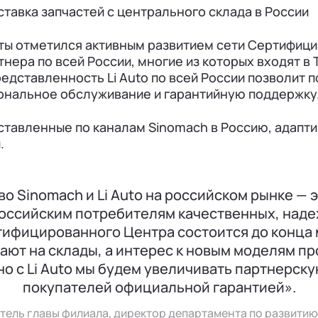
тавка запчастей с центрального склада в России
ты отметился активным развитием сети Сертифиц
тнера по всей России, многие из которых входят в
едставленность Li Auto по всей России позволит 
ональное обслуживание и гарантийную поддержку
ставленные по каналам Sinomach в Россию, адапт
.
о Sinomach и Li Auto на российском рынке — э
оссийским потребителям качественных, наде
ифицированного Центра состоится до конца 
ают на склады, а интерес к новым моделям пр
но с Li Auto мы будем увеличивать партнерску
покупателей официальной гарантией».
тель главы филиала, директор департамента по развитию