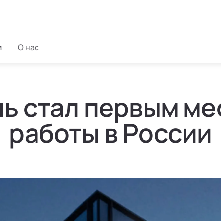
и
О нас
ь стал первым м
работы в России