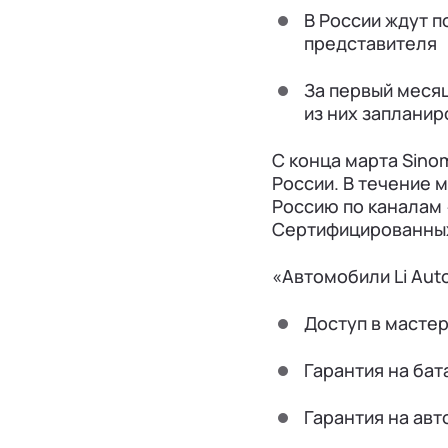
В России ждут п
представителя
За первый меся
из них запланир
С конца марта Sino
России. В течение 
Россию по каналам 
Сертифицированных
«Автомобили Li Aut
Доступ в мастер
Гарантия на бат
Гарантия на авт