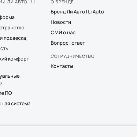
И ЛИ АВТО | LI
О БРЕНДЕ
Бренд Ли Авто | Li Auto
тформа
Новости
странство
СМИ о нас
я подвеска
Вопрос | ответ
сть
СОТРУДНИЧЕСТВО
кий комфорт
Контакты
уальные
ы
ие ПО
ная система