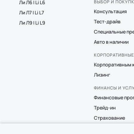
ВЫБОР И ПОКУП
Ли Л6 | Li L6
Консультация
Ли Л7 | Li L7
Тест-драйв
Ли Л9 | Li L9
Специальные пр
Авто в наличии
КОРПОРАТИВНЫЕ
Корпоративным 
Лизинг
ФИНАНСЫ И УСЛ
Финансовые про
Трейд-ин
Страхование