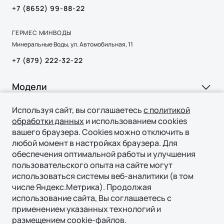
+7 (8652) 99-88-22
ГЕРМЕС МИНВОДЫ
Минеральные Воды, ул. Автомобильная, 11
+7 (879) 222-32-22
Модели
Ли Л6 | Li L6
Используя сайт, вы соглашаетесь
с политикой
Покупка
обработки данных
и использованием cookies
Ли Л7 | Li L7
вашего браузера. Cookies можно отключить в
ВЫБОР И ПОКУПКА
Ли Л9 | Li L9
Владение
любой момент в настройках браузера. Для
Консультация
обеспечения оптимальной работы и улучшения
пользовательского опыта на сайте могут
СЕРВИС
Технологии
Тест-драйв
использоваться системы веб-аналитики (в том
Официальный сервис
числе Яндекс.Метрика). Продолжая
Специальные предложения
ТЕХНОЛОГИИ ЛИ АВТО | LI AUTO
использование сайта, Вы соглашаетесь с
О нас
Регламент ТО
Авто в наличии
применением указанных технологий и
REEV-платформа
ПОДДЕРЖКА
размещением cookie-файлов.
О БРЕНДЕ