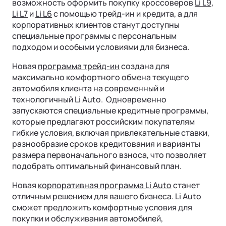
возможность оформить покупку кроссоверов
Li L9
,
Li L7
и
Li L6
с помощью трейд-ин и кредита, а для
корпоративных клиентов станут доступны
специальные программы с персональным
подходом и особыми условиями для бизнеса.
Новая
программа трейд-ин
создана для
максимально комфортного обмена текущего
автомобиля клиента на современный и
технологичный Li Auto. Одновременно
запускаются специальные кредитные программы,
которые предлагают российским покупателям
Ли Л9 | Li L9
гибкие условия, включая привлекательные ставки,
Флагманский 6-местный кроссовер
разнообразие сроков кредитования и варианты
ОТ 9 650 000 ₽
размера первоначального взноса, что позволяет
Подробнее
подобрать оптимальный финансовый план.
Новая
корпоративная программа Li Auto
станет
отличным решением для вашего бизнеса. Li Auto
сможет предложить комфортные условия для
покупки и обслуживания автомобилей,