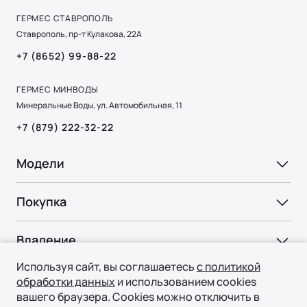
ГЕРМЕС СТАВРОПОЛЬ
Ставрополь, пр-т Кулакова, 22А
+7 (8652) 99-88-22
ГЕРМЕС МИНВОДЫ
Минеральные Воды, ул. Автомобильная, 11
+7 (879) 222-32-22
Модели
Ли Л6 | Li L6
Покупка
Ли Л7 | Li L7
ВЫБОР И ПОКУПКА
Ли Л9 | Li L9
Владение
Консультация
Используя сайт, вы соглашаетесь
с политикой
СЕРВИС
Технологии
Тест-драйв
обработки данных
и использованием cookies
Официальный сервис
вашего браузера. Cookies можно отключить в
Специальные предложения