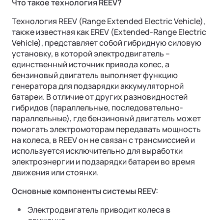
Что такое технология REEV?
Технология REEV (Range Extended Electric Vehicle),
также известная как EREV (Extended-Range Electric
Vehicle), представляет собой гибридную силовую
установку, в которой электродвигатель –
единственный источник привода колес, а
Ли Л9 | Li L9
бензиновый двигатель выполняет функцию
Флагманский 6-местный кроссовер
генератора для подзарядки аккумуляторной
ОТ 9 650 000 ₽
батареи. В отличие от других разновидностей
Подробнее
гибридов (параллельные, последовательно-
параллельные), где бензиновый двигатель может
помогать электромоторам передавать мощность
на колеса, в REEV он не связан с трансмиссией и
используется исключительно для выработки
электроэнергии и подзарядки батареи во время
движения или стоянки.
Основные компоненты системы REEV:
Электродвигатель приводит колеса в