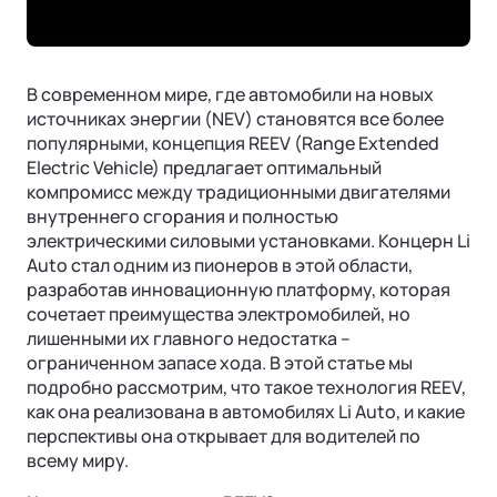
Подробнее
ФИНАНСЫ И УСЛУГИ
Операционная система
Финансовые программы
В современном мире, где автомобили на новых
Трейд-ин
источниках энергии (NEV) становятся все более
популярными, концепция REEV (Range Extended
Страхование
Electric Vehicle) предлагает оптимальный
компромисс между традиционными двигателями
внутреннего сгорания и полностью
электрическими силовыми установками. Концерн Li
Auto стал одним из пионеров в этой области,
разработав инновационную платформу, которая
Ли Л7 | Li L7
сочетает преимущества электромобилей, но
Универсальный 5-местный кроссовер
лишенными их главного недостатка –
ОТ 7 820 000 ₽
Подробнее
ограниченном запасе хода. В этой статье мы
подробно рассмотрим, что такое технология REEV,
как она реализована в автомобилях Li Auto, и какие
перспективы она открывает для водителей по
всему миру.