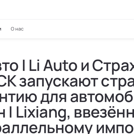
и
О нас
то | Li Auto и Стр
СК запускают стр
нтию для автомо
 | Lixiang, ввезён
раллельному импо