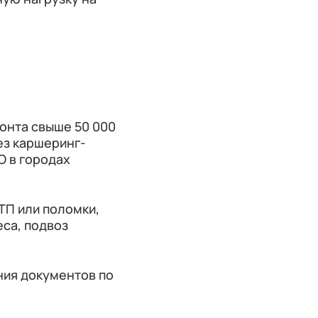
онта свыше 50 000
ез каршеринг-
O в городах
ТП или поломки,
са, подвоз
ния документов по