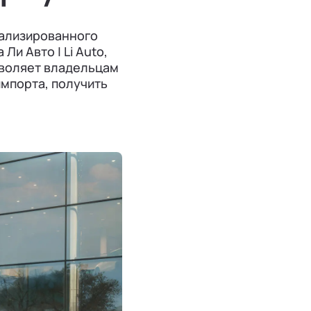
иализированного
и Авто | Li Auto,
зволяет владельцам
импорта, получить