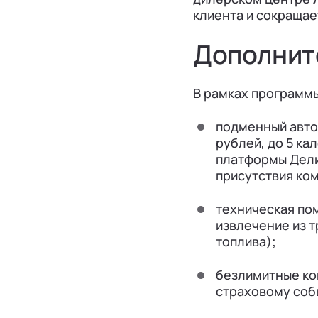
клиента и сокращае
Дополнит
В рамках программ
подменный авто
рублей, до 5 ка
платформы Делим
присутствия ко
техническая пом
извлечение из 
топлива);
безлимитные ко
страховому соб