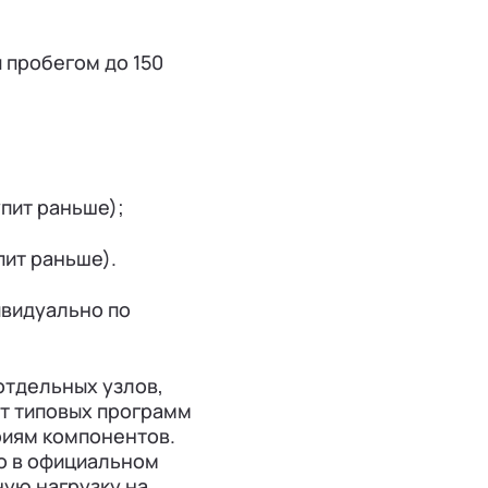
и пробегом до 150
упит раньше);
пит раньше).
ивидуально по
отдельных узлов,
от типовых программ
риям компонентов.
о в официальном
ную нагрузку на