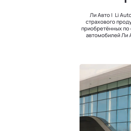
Ли Авто | Li A
страхового проду
приобретённых по 
автомобилей Ли А