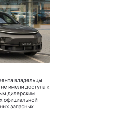
мента владельцы
 не имели доступа к
ным дилерским
ях официальной
ьных запасных