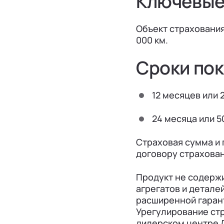
Ключевые
Объект страхования:
000 км.
Сроки по
12 месяцев или 
24 месяца или 5
Страховая сумма и
договору страхован
Продукт не содержи
агрегатов и детале
расширенной гарант
Урегулирование ст
дилерском центре Л