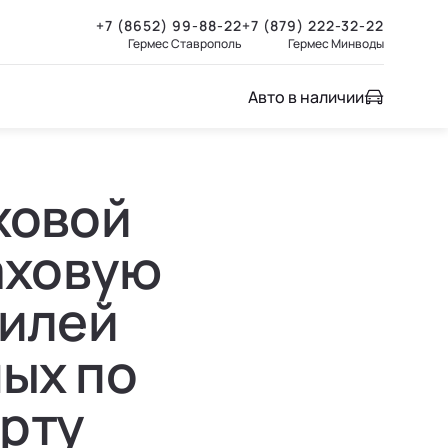
+7 (8652) 99-88-22
+7 (879) 222-32-22
Гермес Ставрополь
Гермес Минводы
Авто в наличии
аховой
аховую
билей
ных по
рту