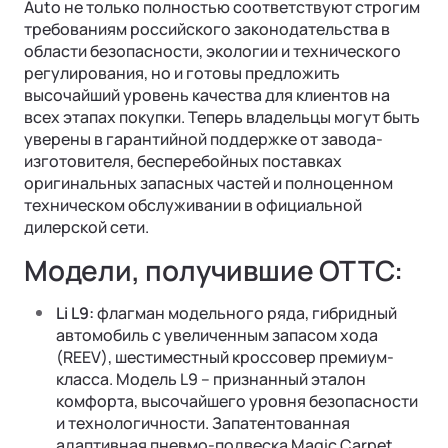
Auto не только полностью соответствуют строгим
требованиям российского законодательства в
области безопасности, экологии и технического
регулирования, но и готовы предложить
высочайший уровень качества для клиентов на
всех этапах покупки. Теперь владельцы могут быть
уверены в гарантийной поддержке от завода-
изготовителя, бесперебойных поставках
оригинальных запасных частей и полноценном
техническом обслуживании в официальной
дилерской сети.
Ли Л9 | Li L9
Модели, получившие ОТТС:
Флагманский 6-местный кроссовер
ОТ 9 650 000 ₽
Подробнее
Li L9:
флагман модельного ряда, гибридный
автомобиль с увеличенным запасом хода
(REEV), шестиместный кроссовер премиум-
класса. Модель L9 – признанный эталон
комфорта, высочайшего уровня безопасности
и технологичности. Запатентованная
адаптивная пневмо-подвеска Magic Carpet,