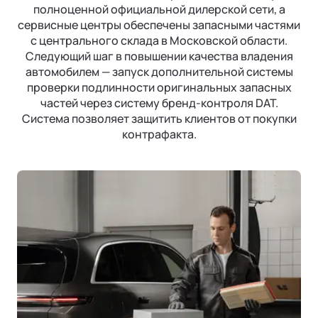
Страховая гарантия
КОРПОРАТИВНЫЕ ПРОДАЖИ
СОТРУДНИЧЕСТВО
полноценной официальной дилерской сети, а
Акустический комфорт (NVH)
сервисные центры обеспечены запасными частями
Корпоративным клиентам
Руководства по эксплуатации
Контакты
Ли Л6 | Li L6
с центрального склада в Московской области.
Интеллектуальные ассистенты
Городской 5-местный кроссовер
Следующий шаг в повышении качества владения
Лизинг
ОТ 6 890 000 ₽
Обновление ПО
автомобилем — запуск дополнительной системы
Подробнее
ФИНАНСЫ И УСЛУГИ
проверки подлинности оригинальных запасных
Операционная система
частей через систему бренд-контроля DAT.
Финансовые программы
Система позволяет защитить клиентов от покупки
контрафакта.
Трейд-ин
Страхование
Ли Л7 | Li L7
Универсальный 5-местный кроссовер
ОТ 7 820 000 ₽
Подробнее