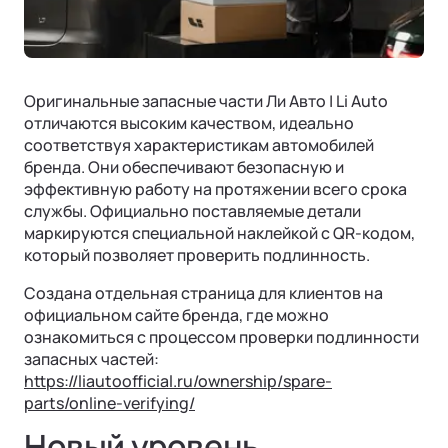
Оригинальные запасные части Ли Авто | Li Auto
отличаются высоким качеством, идеально
соответствуя характеристикам автомобилей
бренда. Они обеспечивают безопасную и
эффективную работу на протяжении всего срока
службы. Официально поставляемые детали
маркируются специальной наклейкой с QR-кодом,
Ли Л9 | Li L9
который позволяет проверить подлинность.
Флагманский 6-местный кроссовер
Создана отдельная страница для клиентов на
ОТ 9 650 000 ₽
Подробнее
официальном сайте бренда, где можно
ознакомиться с процессом проверки подлинности
запасных частей:
https://liautoofficial.ru/ownership/spare-
parts/online-verifying/
Новый уровень