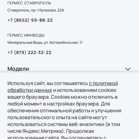
ГЕРМЕС СТАВРОПОЛЬ
Ставрополь, пр-т Кулакова, 22А
+7 (8652) 99-88-22
ГЕРМЕС МИНВОДЫ
Минеральные Воды, ул. Автомобильная, 11
+7 (879) 222-32-22
Модели
Ли Л6 | Li L6
Используя сайт, вы соглашаетесь
с политикой
Покупка
обработки данных
и использованием cookies
Ли Л7 | Li L7
вашего браузера. Cookies можно отключить в
ВЫБОР И ПОКУПКА
Ли Л9 | Li L9
Владение
любой момент в настройках браузера. Для
Консультация
обеспечения оптимальной работы и улучшения
пользовательского опыта на сайте могут
СЕРВИС
Технологии
Тест-драйв
использоваться системы веб-аналитики (в том
Официальный сервис
числе Яндекс.Метрика). Продолжая
Специальные предложения
ТЕХНОЛОГИИ ЛИ АВТО | LI AUTO
использование сайта, Вы соглашаетесь с
О нас
Регламент ТО