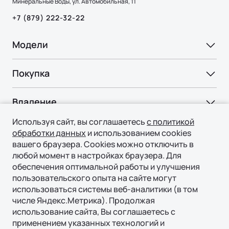
Минеральные Воды, ул. Автомобильная, 11
+7 (879) 222-32-22
Модели
Ли Л6 | Li L6
Покупка
Ли Л7 | Li L7
ВЫБОР И ПОКУПКА
Ли Л9 | Li L9
Владение
Консультация
Используя сайт, вы соглашаетесь
с политикой
СЕРВИС
Технологии
Тест-драйв
обработки данных
и использованием cookies
Официальный сервис
вашего браузера. Cookies можно отключить в
Специальные предложения
ТЕХНОЛОГИИ ЛИ АВТО | LI AUTO
любой момент в настройках браузера. Для
О нас
Регламент ТО
Авто в наличии
обеспечения оптимальной работы и улучшения
REEV-платформа
пользовательского опыта на сайте могут
ПОДДЕРЖКА
О БРЕНДЕ
КОРПОРАТИВНЫЕ ПРОДАЖИ
Умное пространство
использоваться системы веб-аналитики (в том
© 2026 Филиал ООО «ГИПЕРИОН ЛИЗИНГ (ТЯНЬЦЗИНЬ)»,
Гарантия
Бренд Ли Авто | Li Auto
числе Яндекс.Метрика). Продолжая
Корпоративным клиентам
официальный дистрибьютор Ли Авто / Li Auto в России
Уникальная подвеска
использование сайта, Вы соглашаетесь с
Страховая гарантия
Новости
Политика конфиденциальности
Лизинг
Безопасность
применением указанных технологий и