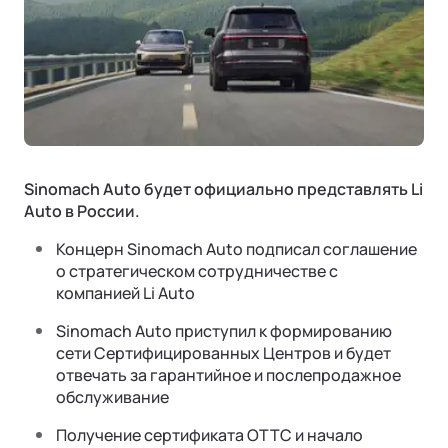
Страховая гарантия
КОРПОРАТИВНЫЕ ПРОДАЖИ
СОТРУДНИЧЕСТВО
Акустический комфорт (NVH)
Корпоративным клиентам
Руководства по эксплуатации
Контакты
Ли Л6 | Li L6
Интеллектуальные ассистенты
Городской 5-местный кроссовер
Лизинг
ОТ 6 890 000 ₽
Обновление ПО
Подробнее
ФИНАНСЫ И УСЛУГИ
Операционная система
Финансовые программы
Sinomach Auto будет официально представлять Li
Трейд-ин
Auto в России.
Страхование
Концерн Sinomach Auto подписал соглашение
о стратегическом сотрудничестве с
компанией Li Auto
Sinomach Auto приступил к формированию
сети Сертифицированных Центров и будет
Ли Л7 | Li L7
отвечать за гарантийное и послепродажное
обслуживание
Универсальный 5-местный кроссовер
ОТ 7 820 000 ₽
Получение сертификата OTTC и начало
Подробнее