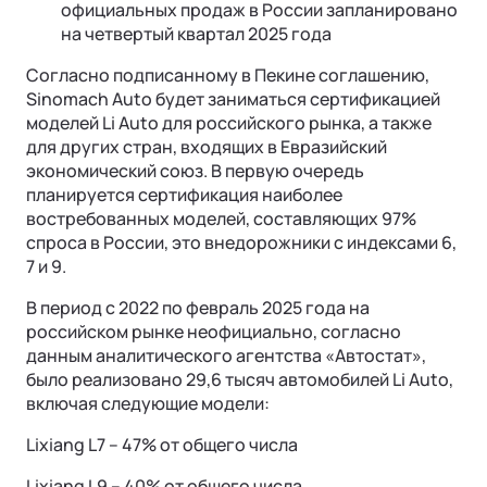
официальных продаж в России запланировано
на четвертый квартал 2025 года
Согласно подписанному в Пекине соглашению,
Sinomach Auto будет заниматься сертификацией
моделей Li Auto для российского рынка, а также
для других стран, входящих в Евразийский
экономический союз. В первую очередь
планируется сертификация наиболее
востребованных моделей, составляющих 97%
спроса в России, это внедорожники с индексами 6,
7 и 9.
Ли Л9 | Li L9
Флагманский 6-местный кроссовер
В период с 2022 по февраль 2025 года на
ОТ 9 650 000 ₽
российском рынке неофициально, согласно
Подробнее
данным аналитического агентства «Автостат»,
было реализовано 29,6 тысяч автомобилей Li Auto,
включая следующие модели:
Lixiang L7 – 47% от общего числа
Lixiang L9 – 40% от общего числа