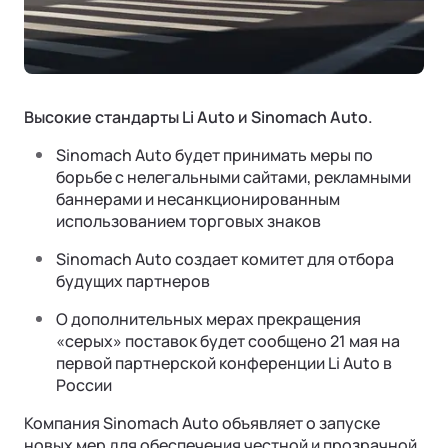
Страховая гарантия
КОРПОРАТИВНЫЕ ПРОДАЖИ
СОТРУДНИЧЕСТВО
Акустический комфорт (NVH)
Корпоративным клиентам
Руководства по эксплуатации
Контакты
Ли Л6 | Li L6
Интеллектуальные ассистенты
Городской 5-местный кроссовер
Лизинг
ОТ 6 890 000 ₽
Обновление ПО
Подробнее
Высокие стандарты Li Auto и Sinomach Auto.
ФИНАНСЫ И УСЛУГИ
Операционная система
Sinomach Auto будет принимать меры по
Финансовые программы
борьбе с нелегальными сайтами, рекламными
баннерами и несанкционированным
Трейд-ин
использованием торговых знаков
Страхование
Sinomach Auto создает комитет для отбора
будущих партнеров
О дополнительных мерах прекращения
«серых» поставок будет сообщено 21 мая на
первой партнерской конференции Li Auto в
Ли Л7 | Li L7
России
Универсальный 5-местный кроссовер
ОТ 7 820 000 ₽
Компания Sinomach Auto объявляет о запуске
Подробнее
новых мер для обеспечения честной и прозрачной