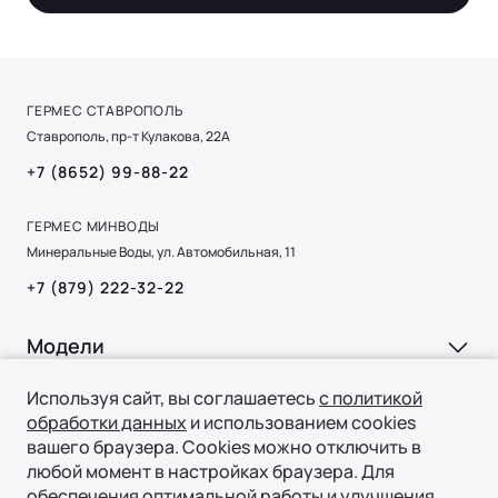
ГЕРМЕС СТАВРОПОЛЬ
Ставрополь, пр-т Кулакова, 22А
+7 (8652) 99-88-22
ГЕРМЕС МИНВОДЫ
Минеральные Воды, ул. Автомобильная, 11
+7 (879) 222-32-22
Модели
Ли Л6 | Li L6
Используя сайт, вы соглашаетесь
с политикой
Покупка
обработки данных
и использованием cookies
Ли Л7 | Li L7
вашего браузера. Cookies можно отключить в
ВЫБОР И ПОКУПКА
Ли Л9 | Li L9
Владение
любой момент в настройках браузера. Для
Консультация
обеспечения оптимальной работы и улучшения