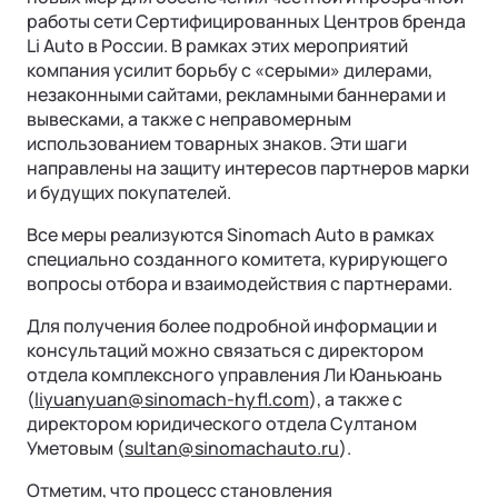
работы сети Сертифицированных Центров бренда
Li Auto в России. В рамках этих мероприятий
компания усилит борьбу с «серыми» дилерами,
незаконными сайтами, рекламными баннерами и
вывесками, а также с неправомерным
использованием товарных знаков. Эти шаги
направлены на защиту интересов партнеров марки
и будущих покупателей.
Все меры реализуются Sinomach Auto в рамках
специально созданного комитета, курирующего
Ли Л9 | Li L9
вопросы отбора и взаимодействия с партнерами.
Флагманский 6-местный кроссовер
Для получения более подробной информации и
ОТ 9 650 000 ₽
Подробнее
консультаций можно связаться с директором
отдела комплексного управления Ли Юаньюань
(
liyuanyuan@sinomach-hyfl.com
), а также с
директором юридического отдела Султаном
Уметовым (
sultan@sinomachauto.ru
).
Отметим, что процесс становления