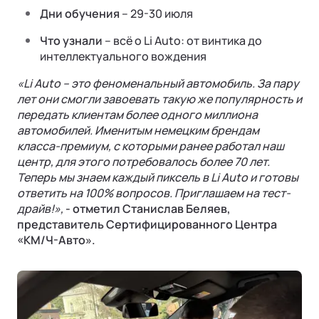
Дни обучения
– 29-30 июля
Что узнали
– всё о Li Auto: от винтика до
интеллектуального вождения
«Li Auto – это феноменальный автомобиль. За пару
лет они смогли завоевать такую же популярность и
передать клиентам более одного миллиона
автомобилей. Именитым немецким брендам
класса-премиум, с которыми ранее работал наш
центр, для этого потребовалось более 70 лет.
Теперь мы знаем каждый пиксель в Li Auto и готовы
ответить на 100% вопросов. Приглашаем на тест-
драйв!»,
- отметил Станислав Беляев,
представитель Сертифицированного Центра
«КМ/Ч-Авто».