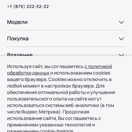
+7 (879) 222-32-22
Модели
Ли Л6 | Li L6
Покупка
Ли Л7 | Li L7
ВЫБОР И ПОКУПКА
Ли Л9 | Li L9
Владение
Консультация
Используя сайт, вы соглашаетесь
с политикой
СЕРВИС
Технологии
Тест-драйв
обработки данных
и использованием cookies
Официальный сервис
вашего браузера. Cookies можно отключить в
Специальные предложения
ТЕХНОЛОГИИ ЛИ АВТО | LI AUTO
любой момент в настройках браузера. Для
О нас
Регламент ТО
Авто в наличии
обеспечения оптимальной работы и улучшения
REEV-платформа
пользовательского опыта на сайте могут
ПОДДЕРЖКА
О БРЕНДЕ
КОРПОРАТИВНЫЕ ПРОДАЖИ
Умное пространство
использоваться системы веб-аналитики (в том
© 2026 Филиал ООО «ГИПЕРИОН ЛИЗИНГ (ТЯНЬЦЗИНЬ)»,
Гарантия
Бренд Ли Авто | Li Auto
числе Яндекс.Метрика). Продолжая
Корпоративным клиентам
официальный дистрибьютор Ли Авто / Li Auto в России
Уникальная подвеска
использование сайта, Вы соглашаетесь с
Страховая гарантия
Новости
Политика конфиденциальности
Лизинг
Безопасность
применением указанных технологий и
Руководства по эксплуатации
СМИ о нас
размещением cookie-файлов.
Правовая информация