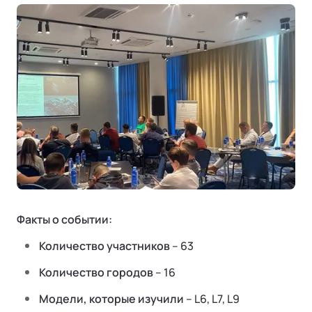
Ли Л9 | Li L9
Флагманский 6-местный кроссовер
ОТ 9 650 000 ₽
Подробнее
Факты о событии:
Количество участников
– 63
Количество городов
– 16
Модели, которые изучили
– L6, L7, L9