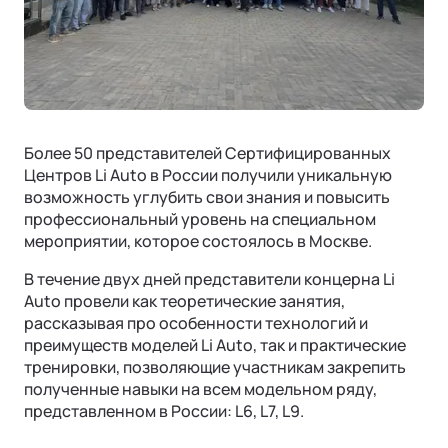
Страховая гарантия
КОРПОРАТИВНЫЕ ПРОДАЖИ
СОТРУДНИЧЕСТВО
Акустический комфорт (NVH)
Корпоративным клиентам
Руководства по эксплуатации
Контакты
Ли Л6 | Li L6
Интеллектуальные ассистенты
Городской 5-местный кроссовер
Лизинг
ОТ 6 890 000 ₽
Обновление ПО
Подробнее
ФИНАНСЫ И УСЛУГИ
Операционная система
Более 50 представителей Сертифицированных
Финансовые программы
Центров Li Auto в России получили уникальную
возможность углубить свои знания и повысить
Трейд-ин
профессиональный уровень на специальном
мероприятии, которое состоялось в Москве.
Страхование
В течение двух дней представители концерна Li
Auto провели как теоретические занятия,
рассказывая про особенности технологий и
преимуществ моделей Li Auto, так и практические
тренировки, позволяющие участникам закрепить
Ли Л7 | Li L7
полученные навыки на всем модельном ряду,
Универсальный 5-местный кроссовер
представленном в России: L6, L7, L9.
ОТ 7 820 000 ₽
Подробнее