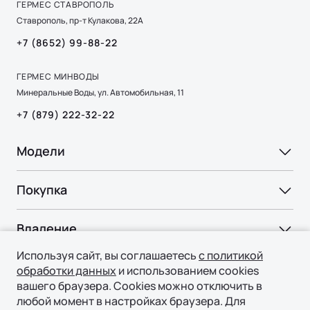
ГЕРМЕС СТАВРОПОЛЬ
Ставрополь, пр-т Кулакова, 22А
+7 (8652) 99-88-22
ГЕРМЕС МИНВОДЫ
Минеральные Воды, ул. Автомобильная, 11
+7 (879) 222-32-22
Модели
Ли Л9 | Li L9
Ли Л6 | Li L6
Покупка
Флагманский 6-местный кроссовер
Ли Л7 | Li L7
ОТ 9 650 000 ₽
Подробнее
ВЫБОР И ПОКУПКА
Ли Л9 | Li L9
Владение
Консультация
Используя сайт, вы соглашаетесь
с политикой
СЕРВИС
Технологии
Тест-драйв
обработки данных
и использованием cookies
Официальный сервис
вашего браузера. Cookies можно отключить в
Специальные предложения
ТЕХНОЛОГИИ ЛИ АВТО | LI AUTO
любой момент в настройках браузера. Для
О нас
Регламент ТО