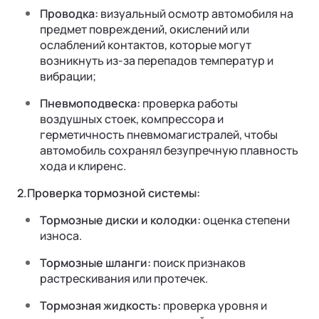
Проводка:
визуальный осмотр автомобиля на
предмет повреждений, окислений или
ослаблений контактов, которые могут
возникнуть из-за перепадов температур и
вибрации;
Пневмоподвеска:
проверка работы
воздушных стоек, компрессора и
герметичность пневмомагистралей, чтобы
автомобиль сохранял безупречную плавность
хода и клиренс.
Ли Л9 | Li L9
2.Проверка тормозной системы:
Флагманский 6-местный кроссовер
ОТ 9 650 000 ₽
Тормозные диски и колодки:
оценка степени
Подробнее
износа.
Тормозные шланги:
поиск признаков
растрескивания или протечек.
Тормозная жидкость:
проверка уровня и