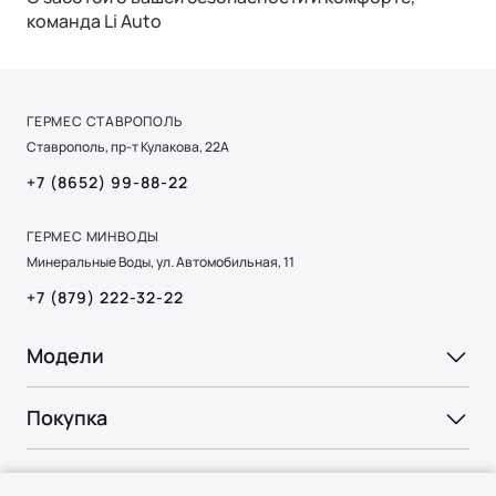
команда Li Auto
ГЕРМЕС СТАВРОПОЛЬ
Ставрополь, пр-т Кулакова, 22А
+7 (8652) 99-88-22
ГЕРМЕС МИНВОДЫ
Минеральные Воды, ул. Автомобильная, 11
+7 (879) 222-32-22
Модели
Ли Л6 | Li L6
Покупка
Ли Л7 | Li L7
ВЫБОР И ПОКУПКА
Ли Л9 | Li L9
Владение