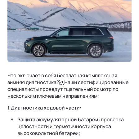
Страховая гарантия
КОРПОРАТИВНЫЕ ПРОДАЖИ
СОТРУДНИЧЕСТВО
Акустический комфорт (NVH)
Корпоративным клиентам
Руководства по эксплуатации
Контакты
Ли Л6 | Li L6
Интеллектуальные ассистенты
Городской 5-местный кроссовер
Лизинг
ОТ 6 890 000 ₽
Обновление ПО
Подробнее
ФИНАНСЫ И УСЛУГИ
Операционная система
Финансовые программы
Трейд-ин
Страхование
Что включает в себя бесплатная комплексная
зимняя диагностика? Наши сертифицированные
специалисты проведут тщательный осмотр по
нескольким ключевым направлениям:
1.Диагностика ходовой части:
Ли Л7 | Li L7
Защита аккумуляторной батареи:
проверка
Универсальный 5-местный кроссовер
целостности и герметичности корпуса
ОТ 7 820 000 ₽
высоковольтной батареи;
Подробнее