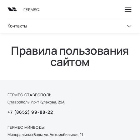
ГЕРМЕС
Контакты
Правила пользования
сайтом
ТЕХНОЛОГИИ
ВЛАДЕНИЕ
ПОКУПКА
МОДЕЛИ
О НАС
ВЫБОР И ПОКУПКА
СЕРВИС
ТЕХНОЛОГИИ ЛИ АВТО | LI AUTO
О БРЕНДЕ
Консультация
Официальный сервис
REEV-платформа
Бренд Ли Авто | Li Auto
ГЕРМЕС СТАВРОПОЛЬ
Ставрополь, пр-т Кулакова, 22А
Тест-драйв
Регламент ТО
Умное пространство
Новости
+7 (8652) 99-88-22
ПОДДЕРЖКА
Специальные предложения
Уникальная подвеска
СМИ о нас
Гарантия
ГЕРМЕС МИНВОДЫ
Авто в наличии
Безопасность
Вопрос | ответ
Минеральные Воды, ул. Автомобильная, 11